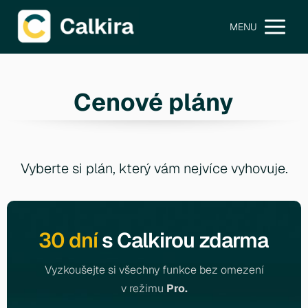
MENU
Cenové plány
Vyberte si plán, který vám nejvíce vyhovuje.
30 dní
s Calkirou zdarma
Vyzkoušejte si všechny funkce bez omezení
v režimu
Pro.