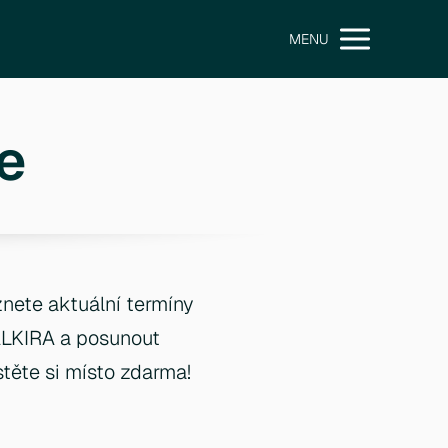
MENU
e
znete aktuální termíny
ALKIRA a posunout
istěte si místo zdarma!