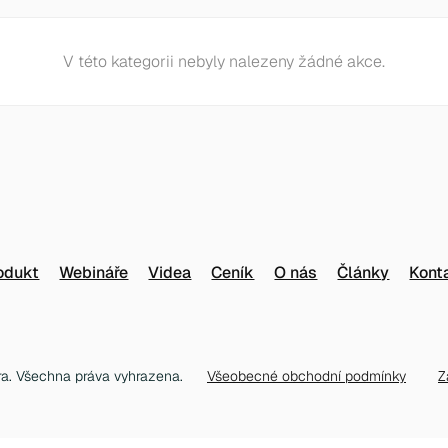
V této kategorii nebyly nalezeny žádné akce.
odukt
Webináře
Videa
Ceník
O nás
Články
Kont
ra. Všechna práva vyhrazena.
Všeobecné obchodní podmínky
Z