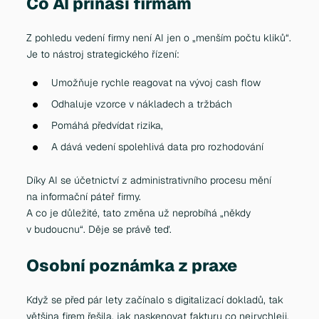
Co AI přináší firmám
Z pohledu vedení firmy není AI jen o „menším počtu kliků“.
Je to nástroj strategického řízení:
Umožňuje rychle reagovat na vývoj cash flow
Odhaluje vzorce v nákladech a tržbách
Pomáhá předvídat rizika,
A dává vedení spolehlivá data pro rozhodování
Díky AI se účetnictví z administrativního procesu mění
na informační páteř firmy.
A co je důležité, tato změna už neprobíhá „někdy
v budoucnu“. Děje se právě teď.
Osobní poznámka z praxe
Když se před pár lety začínalo s digitalizací dokladů, tak
většina firem řešila, jak naskenovat fakturu co nejrychleji.